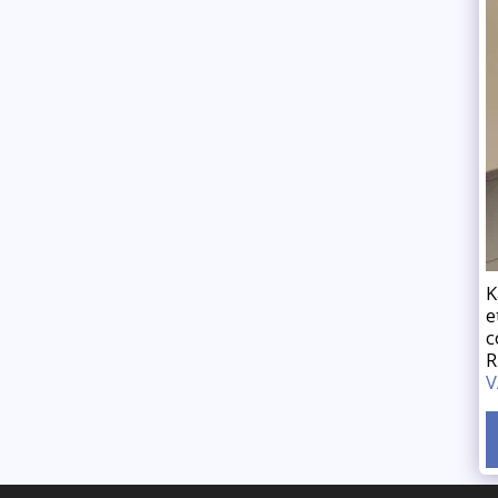
K
e
c
R
V