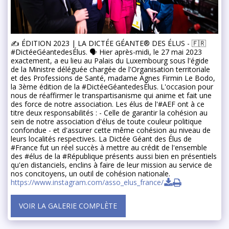
✍️ ÉDITION 2023 | LA DICTÉE GÉANTE® DES ÉLUS - 🇫🇷
#DictéeGéantedesÉlus. 🗣 Hier après-midi, le 27 mai 2023
exactement, a eu lieu au Palais du Luxembourg sous l'égide
de la Ministre déléguée chargée de l'Organisation territoriale
et des Professions de Santé, madame Agnes Firmin Le Bodo,
la 3ème édition de la #DictéeGéantedesÉlus. L'occasion pour
nous de réaffirmer le transpartisanisme qui anime et fait une
des force de notre association. Les élus de l'#AEF ont à ce
titre deux responsabilités : - Celle de garantir la cohésion au
sein de notre association d'élus de toute couleur politique
confondue - et d'assurer cette même cohésion au niveau de
leurs localités respectives. La Dictée Géant des Élus de
#France fut un réel succès à mettre au crédit de l'ensemble
des #élus de la #République présents aussi bien en présentiels
qu'en distanciels, enclins à faire de leur mission au service de
nos concitoyens, un outil de cohésion nationale.
https://www.instagram.com/asso_elus_france/
VOIR LA GALERIE COMPLÈTE