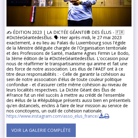
✍️ ÉDITION 2023 | LA DICTÉE GÉANTE® DES ÉLUS - 🇫🇷
#DictéeGéantedesÉlus. 🗣 Hier après-midi, le 27 mai 2023
exactement, a eu lieu au Palais du Luxembourg sous l'égide
de la Ministre déléguée chargée de l'Organisation territoriale
et des Professions de Santé, madame Agnes Firmin Le Bodo,
la 3ème édition de la #DictéeGéantedesÉlus. L'occasion pour
nous de réaffirmer le transpartisanisme qui anime et fait une
des force de notre association. Les élus de l'#AEF ont à ce
titre deux responsabilités : - Celle de garantir la cohésion au
sein de notre association d'élus de toute couleur politique
confondue - et d'assurer cette même cohésion au niveau de
leurs localités respectives. La Dictée Géant des Élus de
#France fut un réel succès à mettre au crédit de l'ensemble
des #élus de la #République présents aussi bien en présentiels
qu'en distanciels, enclins à faire de leur mission au service de
nos concitoyens, un outil de cohésion nationale.
https://www.instagram.com/asso_elus_france/
VOIR LA GALERIE COMPLÈTE